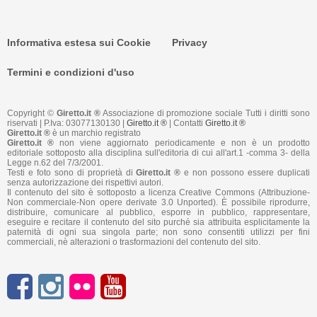
Informativa estesa sui Cookie
Privacy
Termini e condizioni d'uso
Copyright ©
Giretto.it ®
Associazione di promozione sociale Tutti i diritti sono
riservati | P.Iva: 03077130130 |
Giretto.it ®
| Contatti
Giretto.it ®
Giretto.it ®
è un marchio registrato
Giretto.it ®
non viene aggiornato periodicamente e non è un prodotto
editoriale sottoposto alla disciplina sull'editoria di cui all'art.1 -comma 3- della
Legge n.62 del 7/3/2001.
Testi e foto sono di proprietà di
Giretto.it ®
e non possono essere duplicati
senza autorizzazione dei rispettivi autori.
Il contenuto del sito è sottoposto a licenza Creative Commons (Attribuzione-
Non commerciale-Non opere derivate 3.0 Unported). È possibile riprodurre,
distribuire, comunicare al pubblico, esporre in pubblico, rappresentare,
eseguire e recitare il contenuto del sito purché sia attribuita esplicitamente la
paternità di ogni sua singola parte; non sono consentiti utilizzi per fini
commerciali, nè alterazioni o trasformazioni del contenuto del sito.