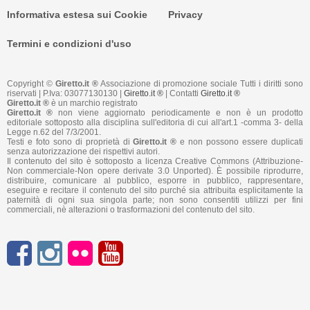
Informativa estesa sui Cookie
Privacy
Termini e condizioni d'uso
Copyright ©
Giretto.it ®
Associazione di promozione sociale Tutti i diritti sono
riservati | P.Iva: 03077130130 |
Giretto.it ®
| Contatti
Giretto.it ®
Giretto.it ®
è un marchio registrato
Giretto.it ®
non viene aggiornato periodicamente e non è un prodotto
editoriale sottoposto alla disciplina sull'editoria di cui all'art.1 -comma 3- della
Legge n.62 del 7/3/2001.
Testi e foto sono di proprietà di
Giretto.it ®
e non possono essere duplicati
senza autorizzazione dei rispettivi autori.
Il contenuto del sito è sottoposto a licenza Creative Commons (Attribuzione-
Non commerciale-Non opere derivate 3.0 Unported). È possibile riprodurre,
distribuire, comunicare al pubblico, esporre in pubblico, rappresentare,
eseguire e recitare il contenuto del sito purché sia attribuita esplicitamente la
paternità di ogni sua singola parte; non sono consentiti utilizzi per fini
commerciali, nè alterazioni o trasformazioni del contenuto del sito.